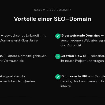
WARUM DIESE DOMAIN?
Vorteile einer SEO-Domain
— gewachsenes Linkprofil mit
15 verweisende Domains
— 
e Domains erst über Jahre
verschiedenen Websites sign
und Autorität.
00
— ältere Domains genießen
Citation Flow 12
— messbare 
r Vertrauen als
Ihr neues Projekt übertragen 
tssignal, das die
16 indexierte URLs
— Google
er verlinkenden Quellen
bereits, das beschleunigt die
Inhalte.